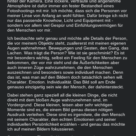
hinter der Kamera. Eine lockere, vertraute und angenehme
Atmosphäre ist dafür immer ein fester Bestandteil eines
Fotoshootings mit mir. Ich möchte, dass sich die Personen vor
meiner Linse von Anfang an wohl fühlen. Dafür bringe ich nicht
nur das passende Knowhow, Licht und Equipment mit -
sondern vor allem viel Gespür und Einfühlungsvermögen für
den Menschen vor mir.
Ich beobachte sehr genau und möchte alle Details der Person,
die vor meinem Objektiv steht, zuallererst mit meinen eigenen
Augen wahrnehmen. Bewegungen und Gesten, den Gang, das
Lachen. Was trägt die Person? Wie ist sie geschminkt? Es ist
mir besonders wichtig, selbst ein Feeling für den Menschen zu
bekommen, der vor mir steht und die Äußerlichkeiten aber
auch inneren Züge wahrzunehmen, die den Menschen
auszeichnen und besonders sowie individuell machen. Denn
das ist, was man auf den Bildern doch tatsächlich sehen will.
Charakter. Emotion. Individualität. Das Bild soll am Ende
genauso einzigartig sein wie der Mensch, der dahintersteckt.
Dabei stehen ganz speziell all die kleinen Dinge, die nicht
direkt mit dem bloßen Auge wahrzunehmen sind, im
Vordergrund. Diese kleinen, leisen aber sehr wichtigen
Momente sind es, die einem Bild genau diesen nötigen
Ausdruck verleihen. Diese sind es irgendwie, die den Mensch
mit seinem Charakter, den echten Emotionen und seiner
individuellen Persönlichkeit erzählen - und genau das möchte
ich auf meinen Bildern fokussieren.