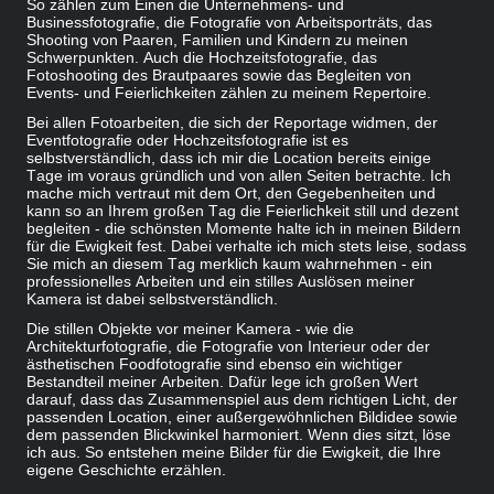
So zählen zum Einen die Unternehmens- und
Businessfotografie, die Fotografie von Arbeitsporträts, das
Shooting von Paaren, Familien und Kindern zu meinen
Schwerpunkten. Auch die Hochzeitsfotografie, das
Fotoshooting des Brautpaares sowie das Begleiten von
Events- und Feierlichkeiten zählen zu meinem
Repertoire
.
Bei allen Fotoarbeiten, die sich der Reportage widmen, der
Eventfotografie oder Hochzeitsfotografie ist es
selbstverständlich, dass ich mir die Location bereits einige
Tage im voraus gründlich und von allen Seiten betrachte. Ich
mache mich vertraut mit dem Ort, den Gegebenheiten und
kann so an Ihrem großen Tag die Feierlichkeit still und dezent
begleiten - die schönsten Momente halte ich in meinen Bildern
für die Ewigkeit fest. Dabei verhalte ich mich stets leise, sodass
Sie mich an diesem Tag merklich kaum wahrnehmen - ein
professionelles Arbeiten und ein stilles Auslösen meiner
Kamera ist dabei selbstverständlich.
Die stillen Objekte vor meiner Kamera - wie die
Architekturfotografie, die Fotografie von Interieur oder der
ästhetischen Foodfotografie sind ebenso ein wichtiger
Bestandteil meiner Arbeiten. Dafür lege ich großen Wert
darauf, dass das Zusammenspiel aus dem richtigen Licht, der
passenden Location, einer außergewöhnlichen Bildidee sowie
dem passenden Blickwinkel harmoniert. Wenn dies sitzt, löse
ich aus. So entstehen meine Bilder für die Ewigkeit, die Ihre
eigene Geschichte erzählen.